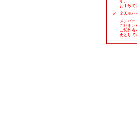
す。
お手数で
※
楽天モバ
メンバー
ご利用い
ご契約者
更として