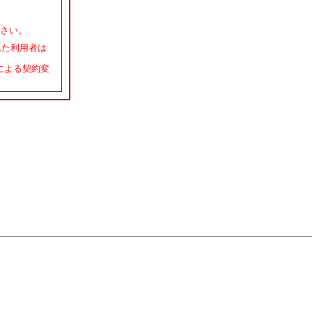
下さい。
れた利用者は
による契約変