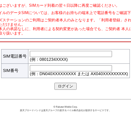
はございますが、SIMカード到着の翌々日以降に再度ご確認ください。
イルのデータSIMについては、お客様のお持ちの端末上で電話番号をご確認
ズステーションのご利用はご契約者本人のみとなります。「利用者登録」さ
ただけません。
本人の承諾なしに、利用者による契約変更があった場合でも、ご契約者 本人
取り扱います。
SIM電話番号
(例：0801234XXXX)
SIM番号
(例：DN040XXXXXXXXX または AX040XXXXXXXXX)
© Rakuten Mobile Corp.
楽天ブロードバンドは楽天グループの楽天モバイル株式会社が提供するサービスです。